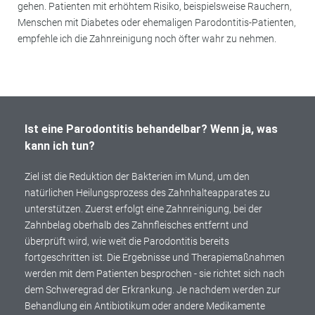
gehen. Patienten mit erhöhtem Risiko, beispielsweise Rauchern,
Menschen mit Diabetes oder ehemaligen Parodontitis-Patienten,
empfehle ich die Zahnreinigung noch öfter wahr zu nehmen.
Ist eine Parodontitis behandelbar? Wenn ja, was
kann ich tun?
Ziel ist die Reduktion der Bakterien im Mund, um den
natürlichen Heilungsprozess des Zahnhalteapparates zu
unterstützen. Zuerst erfolgt eine Zahnreinigung, bei der
Zahnbelag oberhalb des Zahnfleisches entfernt und
überprüft wird, wie weit die Parodontitis bereits
fortgeschritten ist. Die Ergebnisse und Therapiemaßnahmen
werden mit dem Patienten besprochen - sie richtet sich nach
dem Schweregrad der Erkrankung. Je nachdem werden zur
Behandlung ein Antibiotikum oder andere Medikamente