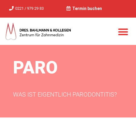
0221 / 979 29 83
Termin buchen
PARO
WAS IST EIGENTLICH PARODONTITIS?