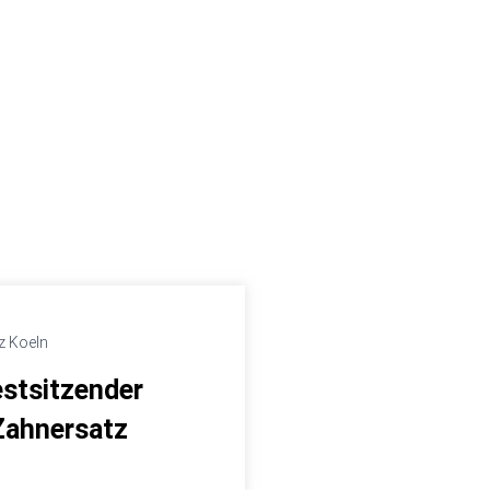
estsitzender
Zahnersatz