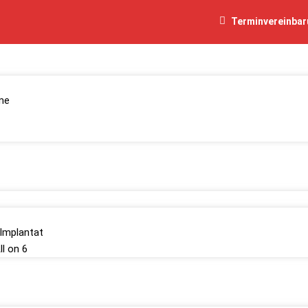
Terminvereinba
me
 Implantat
ll on 6