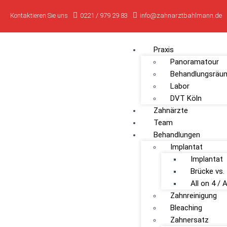
Kontaktieren Sie uns
0221 / 979 29 83
info@zahnarztbahlmann.de
Praxis
Panoramatour
Behandlungsräu
Labor
DVT Köln
Zahnärzte
Team
Behandlungen
Implantat
Implantat
Brücke vs.
All on 4 / A
Zahnreinigung
Bleaching
Zahnersatz