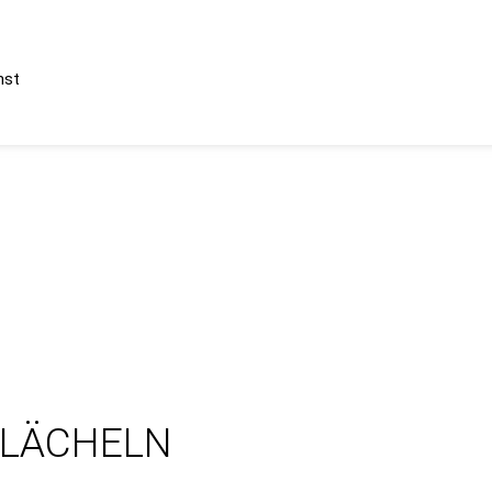
nst
 LÄCHELN