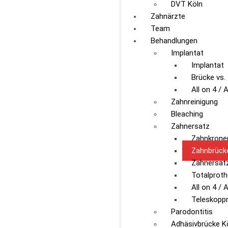
DVT Köln
Zahnärzte
Team
Behandlungen
Implantat
Implantat
Brücke vs.
All on 4 / A
Zahnreinigung
Bleaching
Zahnersatz
Zahnkrone
Zahnbrück
Zahnersat
Totalprot
All on 4 / A
Teleskopp
Parodontitis
Adhäsivbrücke K