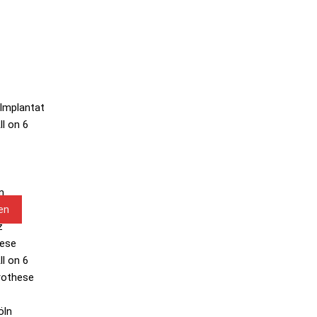
 Implantat
ll on 6
n
en
z
hese
ll on 6
rothese
öln