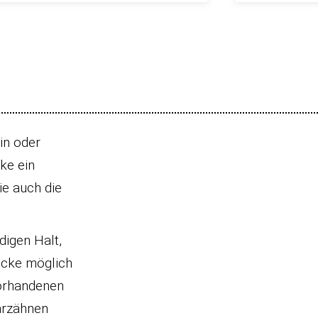
in oder
ke ein
e auch die
igen Halt,
rücke möglich
vorhandenen
arzähnen