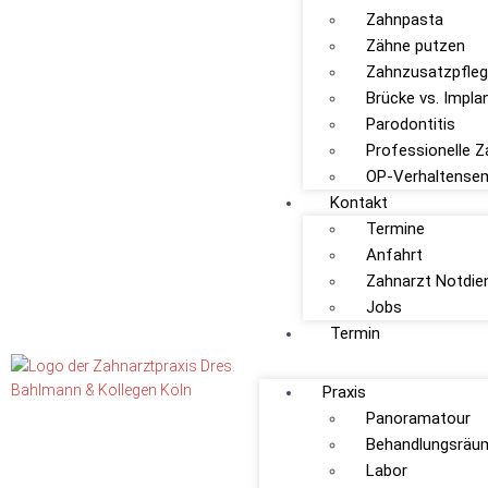
Zahnpasta
Zähne putzen
Zahnzusatzpfle
Brücke vs. Impla
Parodontitis
Professionelle Z
OP-Verhaltense
Kontakt
Termine
Anfahrt
Zahnarzt Notdie
Jobs
Termin
Praxis
Panoramatour
Behandlungsräu
Labor