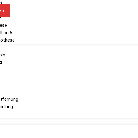
n
en
z
hese
ll on 6
rothese
öln
z
tfernung
ndlung