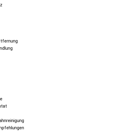
z
tfernung
ndlung
ge
ntat
ahnreinigung
mpfehlungen