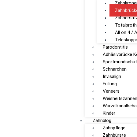
Zahnkrone
Zahnbrück
Zahnersat
Totalprot
All on 4 / A
Teleskopp
Parodontitis
Adhäsivbrücke K
Sportmundschut
Schnarchen
Invisalign
Füllung
Veneers
Weisheitszahnen
Wurzelkanalbeha
Kinder
Zahnblog
Zahnpflege
Zahnbürste