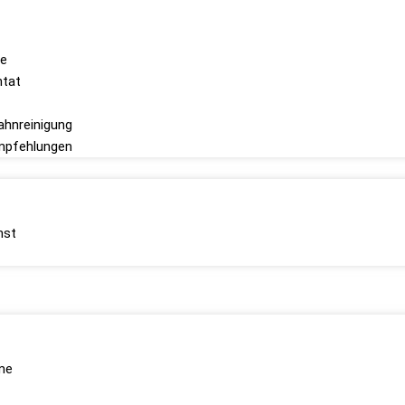
ge
ntat
ahnreinigung
mpfehlungen
nst
me